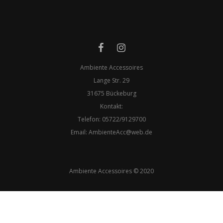
Ambiente Accessoires
Lange Str. 29
31675 Bückeburg
Kontakt:
Telefon: 05722/9129700
​Email:
AmbienteAcc@web.de
Ambiente Accessoires © 2020