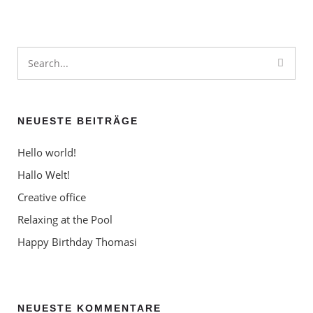
Willkommen bei WordPress. Dies ist dein erster Beitrag.
Bearbeite oder lösche ihn und beginne mit dem
Schreiben!
NEUESTE BEITRÄGE
Hello world!
Hallo Welt!
Creative office
Relaxing at the Pool
Happy Birthday Thomasi
NEUESTE KOMMENTARE