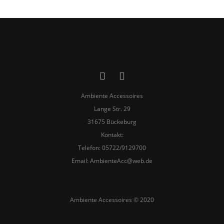
Ambiente Accessoires
Lange Str. 29
31675 Bückeburg
Kontakt:
Telefon: 05722/9129700
​Email:
AmbienteAcc@web.de
Ambiente Accessoires © 2020