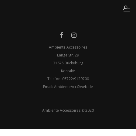
Ambiente Accessoires
Lange Str. 29
31675 Bückeburg
Kontakt:
Telefon: 05722/9129700
​Email:
AmbienteAcc@web.de
Ambiente Accessoires © 2020